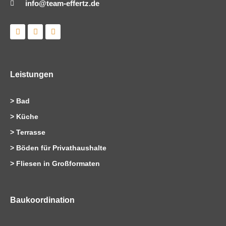
info@team-effertz.de
L
I
F
i
n
a
n
s
c
k
t
e
e
a
b
d
g
o
i
r
o
Leistungen
n
a
k
m
>
Bad
>
Küche
>
Terrasse
>
Böden für Privathaushalte
>
Fliesen in Großformaten
Baukoordination