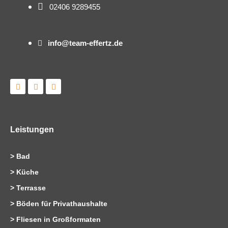
02406 9289455
info@team-effertz.de
L
I
F
i
n
a
n
s
c
k
t
e
e
a
b
d
g
o
i
r
o
Leistungen
n
a
k
m
>
Bad
>
Küche
>
Terrasse
>
Böden für Privathaushalte
>
Fliesen in Großformaten