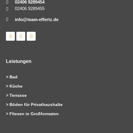
02406 9289454
02406 9289455
info@team-effertz.de
L
I
F
i
n
a
n
s
c
k
t
e
e
a
b
d
g
o
i
r
o
Leistungen
n
a
k
m
>
Bad
>
Küche
>
Terrasse
>
Böden für Privathaushalte
>
Fliesen in Großformaten