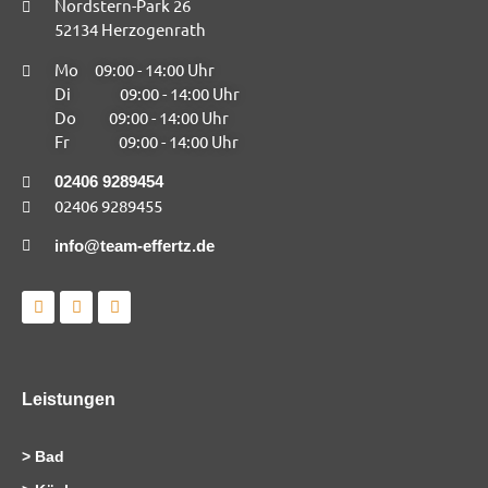
Nordstern-Park 26
52134 Herzogenrath
Mo 09:00 - 14:00 Uhr
Di 09:00 - 14:00 Uhr
Do 09:00 - 14:00 Uhr
Fr 09:00 - 14:00 Uhr
02406 9289454
02406 9289455
info@team-effertz.de
L
I
F
i
n
a
n
s
c
k
t
e
e
a
b
d
g
o
i
r
o
Leistungen
n
a
k
m
>
Bad