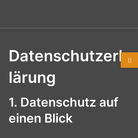
Zum
Inhalt
M
springen
Datenschutzerk
lärung
1. Datenschutz auf
einen Blick